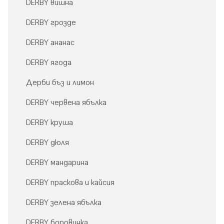
DERBY вишна
DERBY грозде
DERBY ананас
DERBY ягода
Дерби бъз и лимон
DERBY червена ябълка
DERBY круша
DERBY дюля
DERBY мандарина
DERBY праскова и кайсия
DERBY зелена ябълка
DERBY боровинка