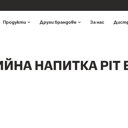
Продукти
Други брандове
За нас
Дист
ИЙНА НАПИТКА PIT 