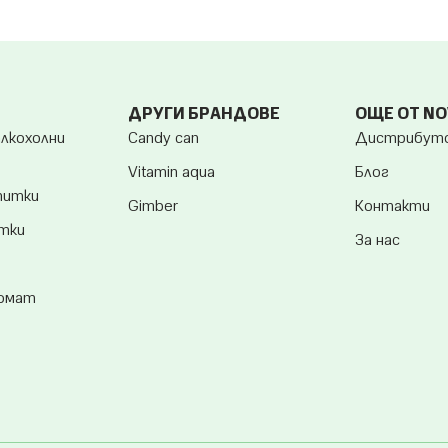
ДРУГИ БРАНДОВЕ
ОЩЕ ОТ N
алкохолни
Candy can
Дистрибут
Vitamin aqua
Блог
питки
Gimber
Контакти
итки
За нас
ромат