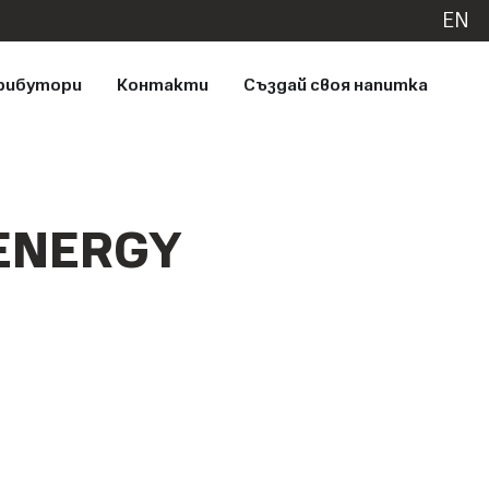
EN
рибутори
Контакти
Създай своя напитка
ENERGY