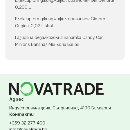
Елексир от джинджифил органичен Gimber Brut
0,200 L
Елексир от джинджифил органичен Gimber
Original 0,02 L shot
Газирана безалкохолна напитка Candy Can
Minions Banana/ Миньони Банан
Адрес
Индустриална зона, Съединение, 4190 България
Контакти
+359 32 277 400
info@novatrade.
bg