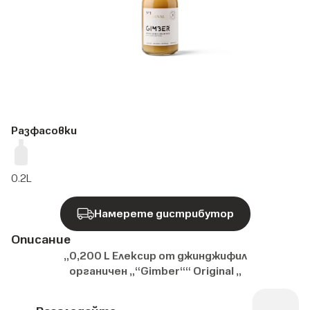
Разфасовки
0.2L
Намерете дистрибутор
Описание
„0,200 L Елексир от джинджифил
органичен „“Gimber““ Original „