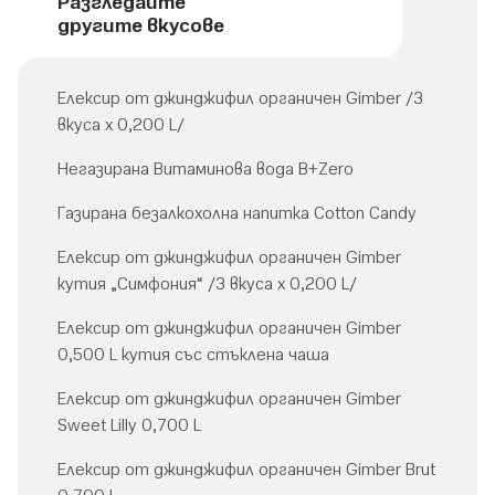
Разгледайте
другите вкусове
Елексир от джинджифил органичен Gimber /3
вкуса х 0,200 L/
Негазирана Витаминова вода B+Zero
Газирана безалкохолна напитка Cotton Candy
Елексир от джинджифил органичен Gimber
кутия „Симфония“ /3 вкуса х 0,200 L/
Елексир от джинджифил органичен Gimber
0,500 L кутия със стъклена чаша
Елексир от джинджифил органичен Gimber
Sweet Lilly 0,700 L
Елексир от джинджифил органичен Gimber Brut