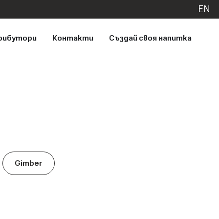
EN
рибутори
Контакти
Създай своя напитка
Gimber