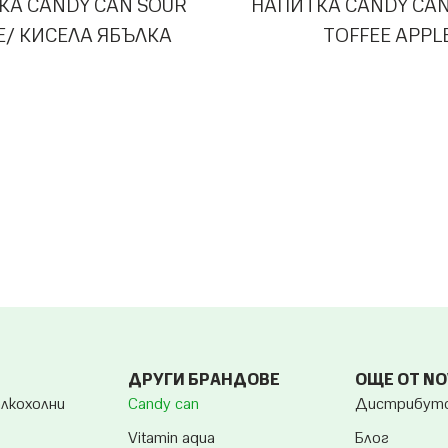
КА CANDY CAN SOUR
НАПИТКА CANDY CA
E/ КИСЕЛА ЯБЪЛКА
TOFFEE APPL
ДРУГИ БРАНДОВЕ
ОЩЕ ОТ N
алкохолни
Candy can
Дистрибут
Vitamin aqua
Блог