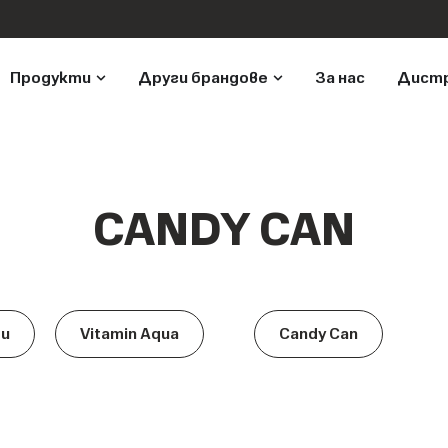
Продукти
Други брандове
За нас
Дист
CANDY CAN
ти
Vitamin Aqua
Candy Can