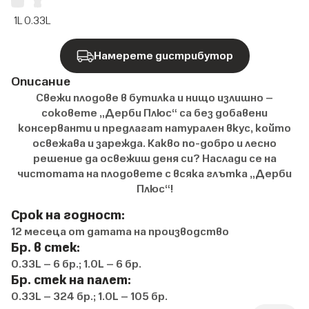
1L
0.33L
Намерете дистрибутор
Описание
Свежи плодове в бутилка и нищо излишно –
соковете „Дерби Плюс“ са без добавени
консерванти и предлагат натурален вкус, който
освежава и зарежда. Какво по-добро и лесно
решение да освежиш деня си? Наслади се на
чистотата на плодовете с всяка глътка „Дерби
Плюс“!
Срок на годност:
12 месеца от датата на производство
Бр. в стек:
0.33L – 6 бр.; 1.0L – 6 бр.
Бр. стек на палет:
0.33L – 324 бр.; 1.0L – 105 бр.